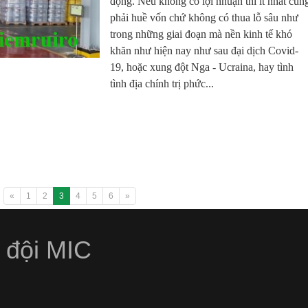
động. Nếu không có lợi nhuận thì ít nhất cũn
phải huề vốn chứ không có thua lỗ sâu như
trong những giai đoạn mà nền kinh tế khó
khăn như hiện nay như sau đại dịch Covid-
19, hoặc xung đột Nga - Ucraina, hay tình
tình địa chính trị phức...
«
1
2
3
4
5
6
»
 đội MIC