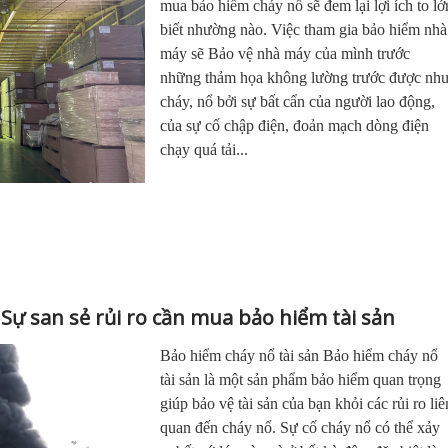
mua bảo hiểm cháy nổ sẽ đem lại lợi ích to lớ
biết nhường nào. Việc tham gia bảo hiểm nhà
máy sẽ Bảo vệ nhà máy của mình trước
những thảm họa không lường trước được nh
cháy, nổ bởi sự bất cẩn của người lao động,
của sự cố chập điện, đoản mạch dòng điện
chạy quá tải...
 Sự san sẻ rủi ro cần mua bảo hiểm tài sản
Bảo hiểm cháy nổ tài sản Bảo hiểm cháy nổ
tài sản là một sản phẩm bảo hiểm quan trọng
giúp bảo vệ tài sản của bạn khỏi các rủi ro liê
quan đến cháy nổ. Sự cố cháy nổ có thể xảy