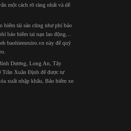
vấn một cách rõ ràng nhất và dễ
bảo hiểm tài sản cũng như phí bảo
 phí bảo hiểm tai nạn lao động…
web baohiemruiro.vn này để quý
ro.
Bình Dương, Long An, Tây
hệ Trần Xuân Định
để được tư
hóa xuất nhập khẩu, Bảo hiểm xe