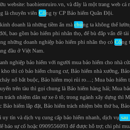
hữu website: baohiemruiro.vn, và đây là một trang web cá
g là chuyên viên
Cô
ng ty CP Bảo hiểm Quân Đội.
t kinh doanh là những tiềm ẩn mà
chú
ng ta không thể lườn
đời, bao gồm bảo hiểm phi nhân thọ, để bù đắp vấn đề tà
 Trong những doanh nghiệp bảo hiểm phi nhân thọ có
Cô
ng 
àng đầu ở Việt Nam.
doanh nghiệp bảo hiểm với người mua bảo hiểm cho nhà cửa
n kho thì có bảo hiểm chung cư, Bảo hiểm nhà xưởng, Bả
cháy nổ bắt buộc
, Bảo hiểm mọi rủi ro…; Mua bảo hiểm 
uyển trên tàu thì gọi chung là Bảo hiểm hàng hải; Mua b
ểm trách nhiệm dân sự xe ô tô; trong ngành xây dựng thì 
c Bảo hiểm lắp đặt, Bảo hiểm trách nhiệm bên thứ ba,
Bảo
 uy tín và dịch vụ cung cấp bảo hiểm nhanh, dịch vụ
sau
 báo sự cố hoặc 0909556093 để được hỗ trợ; chi phí mua