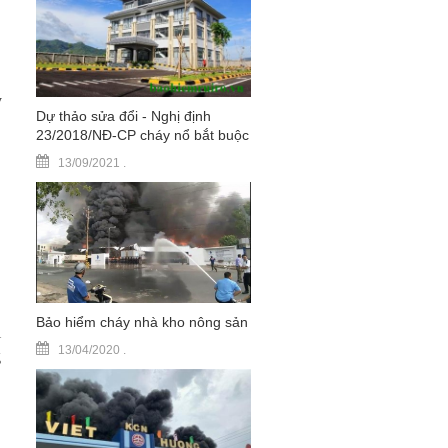
y
Dự thảo sửa đổi - Nghị định
23/2018/NĐ-CP cháy nổ bắt buộc
13/09/2021
.
Bảo hiểm cháy nhà kho nông sản
ị
13/04/2020
.
g