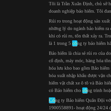
Tôi là Trần Xuân Định, chủ sở 
doanh nghiệp bảo hiểm. Tôi đan
Rủi ro trong hoạt động sản xuấ
những lý do ngành bảo hiểm ra 
khi có rủi ro, tổn thất xảy ra.
là 1 trong 5
cô
ng ty bảo hiểm h
Bảo hiểm là chia sẻ rủi ro của 
cố định, máy móc, hàng hóa tồ
hóa lưu kho bao gồm
Bảo hiểm 
hóa xuất nhập khẩu được vận ch
hiểm vật chất xe ô tô và Bảo hi
có Bảo hiểm cho
cô
ng trình hoặ
Cô
ng ty Bảo hiểm Quân Đội với
1900558891- hoạt động 24/24 để