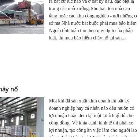
ra bất cứ lúc nào và ở bất kỳ đâu, đặc biệt là
trong các nhà xưởng, kho bãi, tòa nhà cao
tầng hoặc các khu công nghiệp - nơi những c
sở mà Nhà nước bắt buộc phải mua bảo hiểm
Ngoài tính tuân thủ theo quy định của pháp
luật, thì mua bảo hiểm cháy nổ tài sản...
háy nổ
Một khi đã sản xuất kinh doanh thì bất kỳ
doanh nghiệp hay cá nhân nào đều muốn có
lợi nhuận hoặc đem lại một lợi ích gì đó cho
cộng đồng. Về khía cạnh kinh tế thì phải có
lợi nhuận, tạo công ăn việc làm cho người la