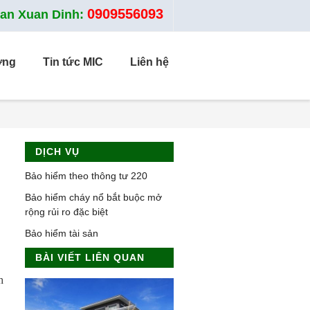
0909556093
ran Xuan Dinh:
ờng
Tin tức MIC
Liên hệ
DỊCH VỤ
Bảo hiểm theo thông tư 220
Bảo hiểm cháy nổ bắt buộc mở
rộng rủi ro đặc biệt
Bảo hiểm tài sản
BÀI VIẾT LIÊN QUAN
h