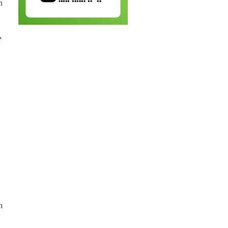
n
ư
n