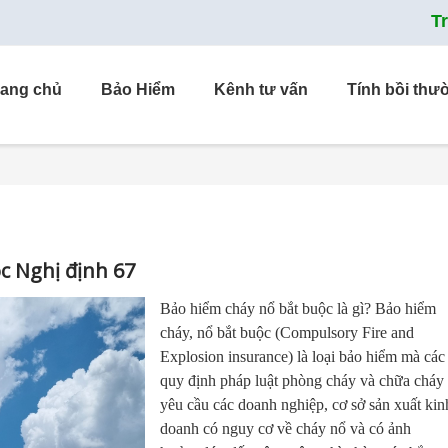
T
rang chủ
Bảo Hiểm
Kênh tư vấn
Tính bồi thư
c Nghị định 67
Bảo hiểm cháy nổ bắt buộc là gì? Bảo hiểm
cháy, nổ bắt buộc (Compulsory Fire and
Explosion insurance) là loại bảo hiểm mà các
quy định pháp luật phòng cháy và chữa cháy
yêu cầu các doanh nghiệp, cơ sở sản xuất kin
doanh có nguy cơ về cháy nổ và có ảnh