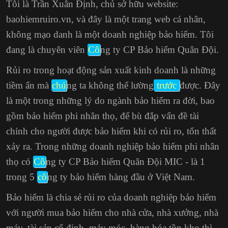
Tôi là Trần Xuân Định, chủ sở hữu website:
baohiemruiro.vn, và đây là một trang web cá nhân,
không mạo danh là một doanh nghiệp bảo hiểm. Tôi
đang là chuyên viên
Cô
ng ty CP Bảo hiểm Quân Đội.
Rủi ro trong hoạt động sản xuất kinh doanh là những
tiềm ẩn mà
chú
ng ta không thể lường
trước
được. Đây
là một trong những lý do ngành bảo hiểm ra đời, bao
gồm bảo hiểm phi nhân thọ, để bù đắp vấn đề tài
chính cho người được bảo hiểm khi có rủi ro, tổn thất
xảy ra. Trong những doanh nghiệp bảo hiểm phi nhân
thọ có
Cô
ng ty CP Bảo hiểm Quân Đội MIC - là 1
trong 5
cô
ng ty bảo hiểm hàng đầu ở Việt Nam.
Bảo hiểm là chia sẻ rủi ro của doanh nghiệp bảo hiểm
với người mua bảo hiểm cho nhà cửa, nhà xưởng, nhà
máy, tài sản cố định, máy móc, hàng hóa tồn kho thì