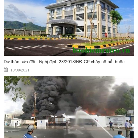
Dự thảo sửa đổi - Nghị định 23/2018/NĐ-CP cháy nổ bắt buộc
13/09/2021
.