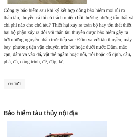
Công ty bảo hiểm sau khi ký kết hợp đồng bảo hiểm mọi rủi ro
thân tàu, thuyền cá thì có trách nhiệm bồi th­ường những tổn thất và
chi phí nào cho chủ tàu? Thiệt hại xảy ra toàn bộ hay tổn thất thiệt
hại bộ phận xảy ra đối với thân tàu thuyền được bảo hiểm gây ra
bởi những nguyên nhân trực tiếp sau: Đâm va với tàu thuyền, máy
bay, phương tiện vận chuyển trên bờ hoặc dưới nước Đắm, mắc
cạn, đâm va vào đá, vật thể ngầm hoặc nổi, trôi hoặc cố định, cầu,
phà, đà, công trình, đê, đập, kè,...
CHI TIẾT
Bảo hiểm tàu thủy nội địa