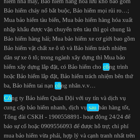
hiểm nhà máy, Bảo hiểm hàng hóa lưu kho bao gồm
Bảo hiểm cháy nổ bắt buộc
, Bảo hiểm mọi rủi ro…;
Mua bảo hiểm tàu biển, Mua bảo hiểm hàng hóa xuất
nhập khẩu được vận chuyển trên tàu thì gọi chung là
Bảo hiểm hàng hải; Mua bảo hiểm xe cơ giới bao gồm
Bảo hiểm vật chất xe ô tô và Bảo hiểm trách nhiệm
dân sự xe ô tô; trong ngành xây dựng thì Mua bảo
hiểm xây dựng lắp đặt, có Bảo hiểm cho
cô
ng trình
hoặc Bảo hiểm lắp đặt, Bảo hiểm trách nhiệm bên thứ
ba,
Bảo hiểm tai nạn
cô
ng nhân
.v.v…
Cô
ng ty Bảo hiểm Quân Đội với uy tín và dịch vụ
cung cấp bảo hiểm nhanh, dịch vụ
sau
bán hàng tốt,
Tổng đài CSKH - 1900558891- hoạt động 24/24 để
báo sự cố hoặc 0909556093 để được hỗ trợ; chi phí
mua bảo hiểm vừa phải, hợp lý và cạnh tranh nhất trên