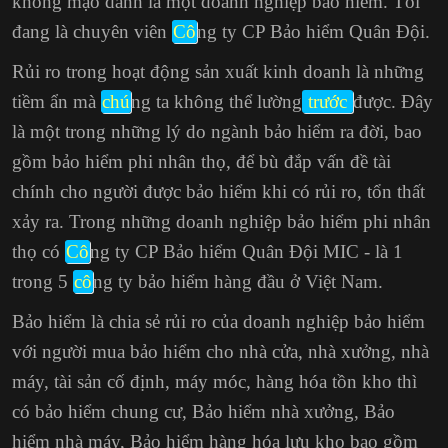
không mạo danh là một doanh nghiệp bảo hiểm. Tôi
đang là chuyên viên
Cô
ng ty CP Bảo hiểm Quân Đội.
Rủi ro trong hoạt động sản xuất kinh doanh là những
tiềm ẩn mà
chú
ng ta không thể lường
trước
được. Đây
là một trong những lý do ngành bảo hiểm ra đời, bao
gồm bảo hiểm phi nhân thọ, để bù đắp vấn đề tài
chính cho người được bảo hiểm khi có rủi ro, tổn thất
xảy ra. Trong những doanh nghiệp bảo hiểm phi nhân
thọ có
Cô
ng ty CP Bảo hiểm Quân Đội MIC - là 1
trong 5
cô
ng ty bảo hiểm hàng đầu ở Việt Nam.
Bảo hiểm là chia sẻ rủi ro của doanh nghiệp bảo hiểm
với người mua bảo hiểm cho nhà cửa, nhà xưởng, nhà
máy, tài sản cố định, máy móc, hàng hóa tồn kho thì
có bảo hiểm chung cư, Bảo hiểm nhà xưởng, Bảo
hiểm nhà máy, Bảo hiểm hàng hóa lưu kho bao gồm