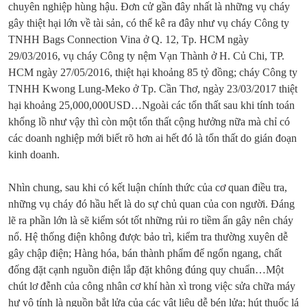
chuyên nghiệp hùng hậu. Đơn cử gần đây nhất là những vụ cháy
gây thiệt hại lớn về tài sản, có thể kê ra đây như vụ cháy Công ty
TNHH Bags Connection Vina ở Q. 12, Tp. HCM ngày
29/03/2016, vụ cháy Công ty nệm Vạn Thành ở H. Củ Chi, TP.
HCM ngày 27/05/2016, thiệt hại khoảng 85 tỷ đồng; cháy Công ty
TNHH Kwong Lung-Meko ở Tp. Cần Thơ, ngày 23/03/2017 thiệt
hại khoảng 25,000,000USD…Ngoài các tổn thất sau khi tính toán
khổng lồ như vậy thì còn một tổn thất cộng hưởng nữa mà chỉ có
các doanh nghiệp mới biết rõ hơn ai hết đó là tổn thất do gián đoạn
kinh doanh.
Nhìn chung, sau khi có kết luận chính thức của cơ quan điều tra,
những vụ cháy đó hầu hết là do sự chủ quan của con người. Đáng
lẽ ra phần lớn là sẽ kiểm sót tốt những rủi ro tiềm ẩn gây nên cháy
nổ. Hệ thống điện không được bảo trì, kiểm tra thường xuyên dễ
gây chập điện; Hàng hóa, bán thành phẩm để ngổn ngang, chất
đống đặt cạnh nguồn điện lắp đặt không đúng quy chuẩn…Một
chút lơ đễnh của công nhân cơ khí hàn xì trong việc sửa chữa máy
hư vô tính là nguồn bắt lửa của các vật liệu dễ bén lửa; hút thuốc lá