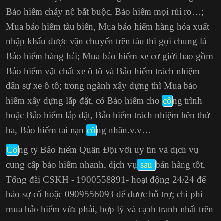
Bảo hiểm cháy nổ bắt buộc
, Bảo hiểm mọi rủi ro…;
Mua bảo hiểm tàu biển, Mua bảo hiểm hàng hóa xuất
nhập khẩu được vận chuyển trên tàu thì gọi chung là
Bảo hiểm hàng hải; Mua bảo hiểm xe cơ giới bao gồm
Bảo hiểm vật chất xe ô tô và Bảo hiểm trách nhiệm
dân sự xe ô tô; trong ngành xây dựng thì Mua bảo
hiểm xây dựng lắp đặt, có Bảo hiểm cho
cô
ng trình
hoặc Bảo hiểm lắp đặt, Bảo hiểm trách nhiệm bên thứ
ba,
Bảo hiểm tai nạn
cô
ng nhân
.v.v…
Cô
ng ty Bảo hiểm Quân Đội với uy tín và dịch vụ
cung cấp bảo hiểm nhanh, dịch vụ
sau
bán hàng tốt,
Tổng đài CSKH - 1900558891- hoạt động 24/24 để
báo sự cố hoặc 0909556093 để được hỗ trợ; chi phí
mua bảo hiểm vừa phải, hợp lý và cạnh tranh nhất trên