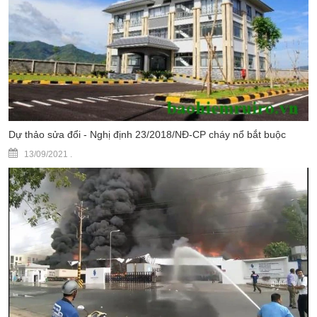
Dự thảo sửa đổi - Nghị định 23/2018/NĐ-CP cháy nổ bắt buộc
13/09/2021
.