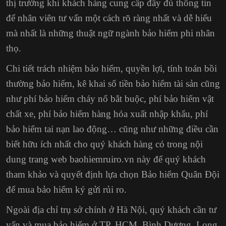
thị trường khi khách hàng cung cấp đầy đủ thông tin
để nhân viên tư vấn một cách rõ ràng nhất và dễ hiểu
mà nhất là những thuật ngữ ngành bảo hiểm phi nhân
thọ.
Chi tiết trách nhiệm bảo hiểm, quyền lợi,
tính toán bồi
thường bảo hiểm
, kê khai số tiền bảo hiểm tài sản cũng
như phí bảo hiểm cháy nổ bắt buộc, phí bảo hiểm vật
chất xe,
phí bảo hiểm hàng hóa xuất nhập khẩu
, phí
bảo hiểm tai nạn lao động… cũng như những điều cần
biết hữu ích nhất cho quý khách hàng có trong nội
dung trang web baohiemruiro.vn này để quý khách
tham khảo và quyết định lựa chọn Bảo hiểm Quân Đội
để mua bảo hiểm ký gửi rủi ro.
Ngoài địa chỉ trụ sở chính ở Hà Nội, quý khách cần tư
vấn và mua bảo hiểm ở TP. HCM,
Bình Dương, Long