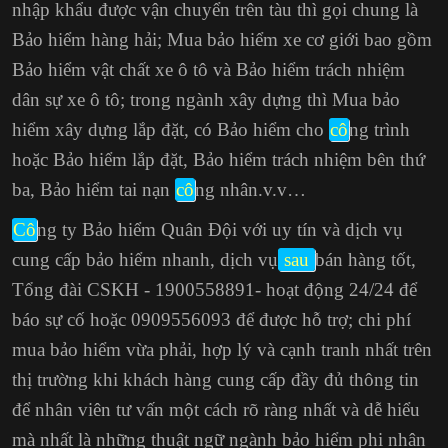
nhập khẩu được vận chuyển trên tàu thì gọi chung là
Bảo hiểm hàng hải; Mua bảo hiểm xe cơ giới bao gồm
Bảo hiểm vật chất xe ô tô và Bảo hiểm trách nhiệm
dân sự xe ô tô; trong ngành xây dựng thì Mua bảo
hiểm xây dựng lắp đặt, có Bảo hiểm cho
cô
ng trình
hoặc Bảo hiểm lắp đặt, Bảo hiểm trách nhiệm bên thứ
ba,
Bảo hiểm tai nạn
cô
ng nhân
.v.v…
Cô
ng ty Bảo hiểm Quân Đội với uy tín và dịch vụ
cung cấp bảo hiểm nhanh, dịch vụ
sau
bán hàng tốt,
Tổng đài CSKH - 1900558891- hoạt động 24/24 để
báo sự cố hoặc 0909556093 để được hỗ trợ; chi phí
mua bảo hiểm vừa phải, hợp lý và cạnh tranh nhất trên
thị trường khi khách hàng cung cấp đầy đủ thông tin
để nhân viên tư vấn một cách rõ ràng nhất và dễ hiểu
mà nhất là những thuật ngữ ngành bảo hiểm phi nhân