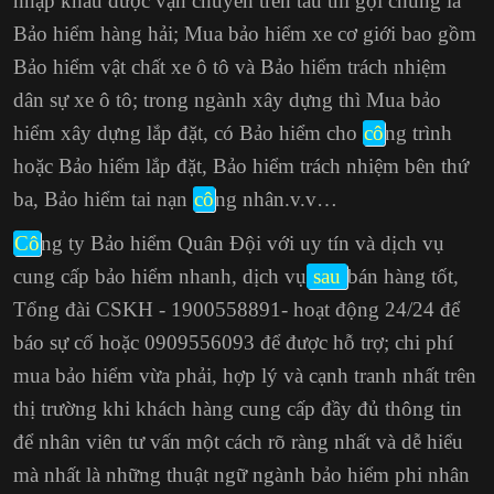
nhập khẩu được vận chuyển trên tàu thì gọi chung là
Bảo hiểm hàng hải; Mua bảo hiểm xe cơ giới bao gồm
Bảo hiểm vật chất xe ô tô và Bảo hiểm trách nhiệm
dân sự xe ô tô; trong ngành xây dựng thì Mua bảo
hiểm xây dựng lắp đặt, có Bảo hiểm cho
cô
ng trình
hoặc Bảo hiểm lắp đặt, Bảo hiểm trách nhiệm bên thứ
ba,
Bảo hiểm tai nạn
cô
ng nhân
.v.v…
Cô
ng ty Bảo hiểm Quân Đội với uy tín và dịch vụ
cung cấp bảo hiểm nhanh, dịch vụ
sau
bán hàng tốt,
Tổng đài CSKH - 1900558891- hoạt động 24/24 để
báo sự cố hoặc 0909556093 để được hỗ trợ; chi phí
mua bảo hiểm vừa phải, hợp lý và cạnh tranh nhất trên
thị trường khi khách hàng cung cấp đầy đủ thông tin
để nhân viên tư vấn một cách rõ ràng nhất và dễ hiểu
mà nhất là những thuật ngữ ngành bảo hiểm phi nhân