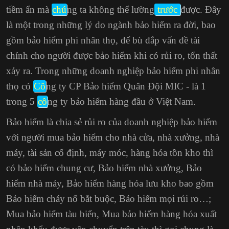
tiềm ẩn mà
chú
ng ta không thể lường
trước
được. Đây
là một trong những lý do ngành bảo hiểm ra đời, bao
gồm bảo hiểm phi nhân thọ, để bù đắp vấn đề tài
chính cho người được bảo hiểm khi có rủi ro, tổn thất
xảy ra. Trong những doanh nghiệp bảo hiểm phi nhân
thọ có
Cô
ng ty CP Bảo hiểm Quân Đội MIC - là 1
trong 5
cô
ng ty bảo hiểm hàng đầu ở Việt Nam.
Bảo hiểm là chia sẻ rủi ro của doanh nghiệp bảo hiểm
với người mua bảo hiểm cho nhà cửa, nhà xưởng, nhà
máy, tài sản cố định, máy móc, hàng hóa tồn kho thì
có bảo hiểm chung cư, Bảo hiểm nhà xưởng, Bảo
hiểm nhà máy, Bảo hiểm hàng hóa lưu kho bao gồm
Bảo hiểm cháy nổ bắt buộc
, Bảo hiểm mọi rủi ro…;
Mua bảo hiểm tàu biển, Mua bảo hiểm hàng hóa xuất