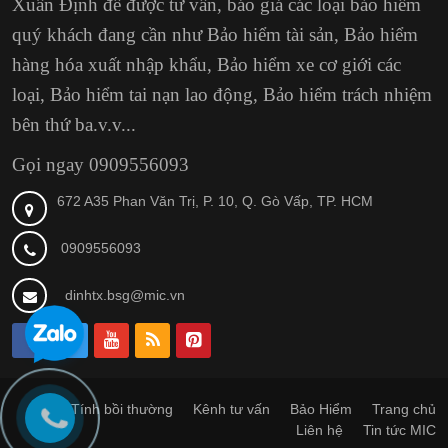
Xuân Định
để được tư vấn, báo giá các loại bảo hiểm
quý khách đang cần như Bảo hiểm tài sản, Bảo hiểm
hàng hóa xuất nhập khẩu, Bảo hiểm xe cơ giới các
loại, Bảo hiểm tai nạn lao động, Bảo hiểm trách nhiệm
bên thứ ba.v.v...
Gọi ngay 0909556093
672 A35 Phan Văn Trị, P. 10, Q. Gò Vấp, TP. HCM
0909556093
dinhtx.bsg@mic.vn
Tính bồi thường
Kênh tư vấn
Bảo Hiểm
Trang chủ
Liên hệ
Tin tức MIC