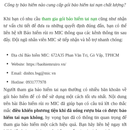
Công ty bảo hiểm nào cung cấp gói bảo hiểm tai nạn chất lượng?
Khi bạn có nhu cầu
tham gia gói bảo hiểm tai nạn
cũng như nhận
tư vấn chi tiết để đưa ra những quyết định đúng đắn, bạn có thể
liên hệ tới Bảo hiểm rủi ro MIC thông qua các kênh thông tin sau
đây. Đội ngũ nhân viên MIC sẽ tiếp nhận và hỗ trợ nhanh chóng:
Địa chỉ Bảo hiểm MIC: 672A35 Phan Văn Trị, Gò Vấp, TPHCM
Website: https://baohiemruiro.vn/
Email: dinhtx.bsg@mic.vn
Hotline: 0931777978
Người tham gia bảo hiểm tai nạn thường có nhiều băn khoăn về
gói bảo hiểm để có thể sử dụng một cách tối ưu nhất. Nội dung
trên bài Bảo hiểm rủi ro MIC đã giúp bạn có câu trả lời cho thắc
mắc
điều khiển phương tiện khi đã uống rượu bia có được bảo
hiểm tai nạn không
, hy vọng bạn đã có thông tin quan trọng để
tham gia bảo hiểm một cách hiệu quả. Bạn hãy liên hệ ngay tới