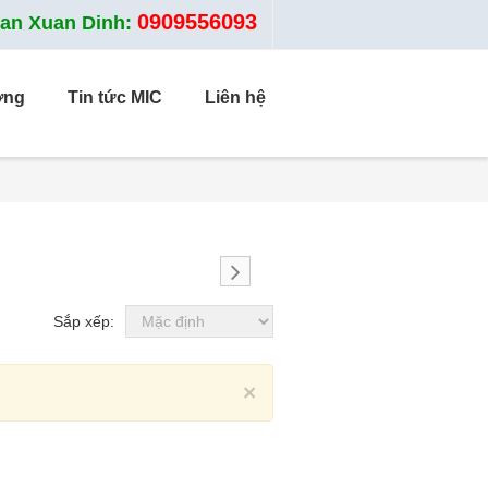
0909556093
ran Xuan Dinh:
ờng
Tin tức MIC
Liên hệ
Sắp xếp:
Close
×