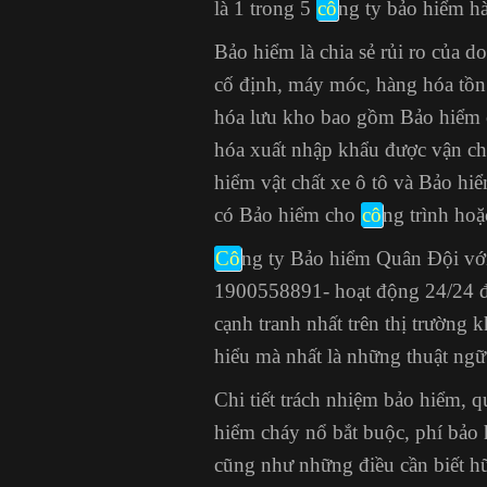
là 1 trong 5
cô
ng ty bảo hiểm h
Bảo hiểm là chia sẻ rủi ro của 
cố định, máy móc, hàng hóa tồ
hóa lưu kho bao gồm
Bảo hiểm 
hóa xuất nhập khẩu được vận ch
hiểm vật chất xe ô tô và Bảo hi
có Bảo hiểm cho
cô
ng trình hoặ
Cô
ng ty Bảo hiểm Quân Đội với
1900558891- hoạt động 24/24 để
cạnh tranh nhất trên thị trường 
hiểu mà nhất là những thuật ng
Chi tiết trách nhiệm bảo hiểm, q
hiểm cháy nổ bắt buộc, phí bảo 
cũng như những điều cần biết h