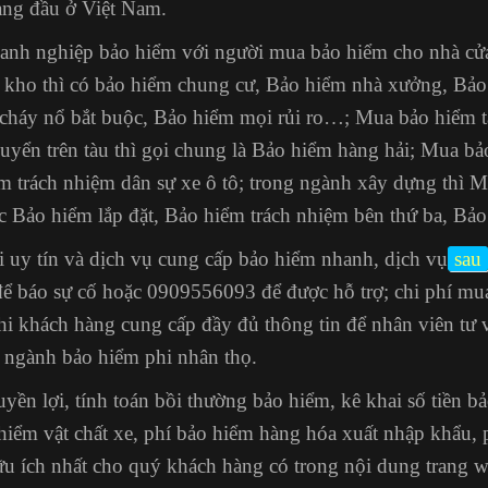
àng đầu ở Việt Nam.
doanh nghiệp bảo hiểm với người mua bảo hiểm cho nhà cửa
n kho thì có bảo hiểm chung cư, Bảo hiểm nhà xưởng, Bả
cháy nổ bắt buộc
, Bảo hiểm mọi rủi ro…; Mua bảo hiểm 
uyển trên tàu thì gọi chung là Bảo hiểm hàng hải; Mua b
ểm trách nhiệm dân sự xe ô tô; trong ngành xây dựng thì 
c Bảo hiểm lắp đặt, Bảo hiểm trách nhiệm bên thứ ba,
Bảo
 uy tín và dịch vụ cung cấp bảo hiểm nhanh, dịch vụ
sau
 báo sự cố hoặc 0909556093 để được hỗ trợ; chi phí mua
khi khách hàng cung cấp đầy đủ thông tin để nhân viên tư 
ữ ngành bảo hiểm phi nhân thọ.
uyền lợi,
tính toán bồi thường bảo hiểm
, kê khai số tiền 
hiểm vật chất xe,
phí bảo hiểm hàng hóa xuất nhập khẩu
,
ữu ích nhất cho quý khách hàng có trong nội dung trang 