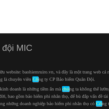
 đội MIC
hữu website: baohiemruiro.vn, và đây là một trang web cá
g là chuyên viên
Cô
ng ty CP Bảo hiểm Quân Đội.
t kinh doanh là những tiềm ẩn mà
chú
ng ta không thể lườn
đời, bao gồm bảo hiểm phi nhân thọ, để bù đắp vấn đề tà
 Trong những doanh nghiệp bảo hiểm phi nhân thọ có
Cô
ng 