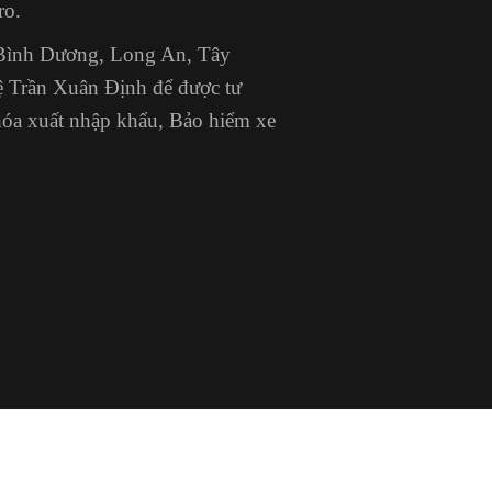
ro.
Bình Dương, Long An, Tây
hệ Trần Xuân Định
để được tư
hóa xuất nhập khẩu, Bảo hiểm xe
Kênh tư vấn
Bảo Hiểm
Trang chủ
Liên hệ