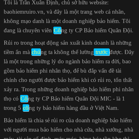
Tôi là Trần Xuân Định, chủ sở hữu website:
baohiemruiro.vn, và đây là một trang web cá nhân,
không mạo danh là một doanh nghiệp bảo hiểm. Tôi
đang là chuyên viên
Cô
ng ty CP Bảo hiểm Quân Đội.
Rủi ro trong hoạt động sản xuất kinh doanh là những
tiềm ẩn mà
chú
ng ta không thể lường
trước
được. Đây
là một trong những lý do ngành bảo hiểm ra đời, bao
gồm bảo hiểm phi nhân thọ, để bù đắp vấn đề tài
chính cho người được bảo hiểm khi có rủi ro, tổn thất
xảy ra. Trong những doanh nghiệp bảo hiểm phi nhân
thọ có
Cô
ng ty CP Bảo hiểm Quân Đội MIC - là 1
trong 5
cô
ng ty bảo hiểm hàng đầu ở Việt Nam.
Bảo hiểm là chia sẻ rủi ro của doanh nghiệp bảo hiểm
với người mua bảo hiểm cho nhà cửa, nhà xưởng, nhà
máy, tài sản cố định, máy móc, hàng hóa tồn kho thì